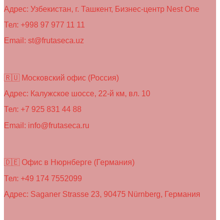
Адрес: Узбекистан, г. Ташкент, Бизнес-центр Nest One
Тел: +998 97 977 11 11
Email: st@frutaseca.uz
🇷🇺 Московский офис (Россия)
Адрес: Калужское шоссе, 22-й км, вл. 10
Тел: +7 925 831 44 88
Email: info@frutaseca.ru
🇩🇪 Офис в Нюрнберге (Германия)
Тел: +49 174 7552099
Адрес: Saganer Strasse 23, 90475 Nürnberg, Германия