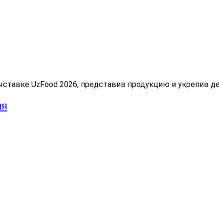
ыставке UzFood 2026, представив продукцию и укрепив д
ия